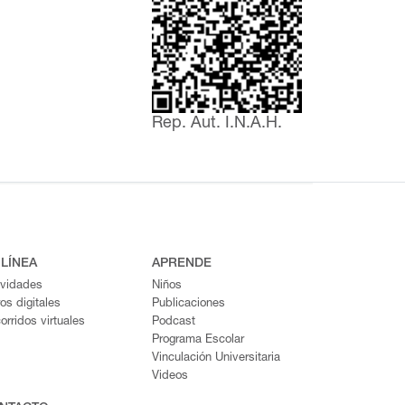
Rep. Aut. I.N.A.H.
 LÍNEA
APRENDE
ividades
Niños
ros digitales
Publicaciones
orridos virtuales
Podcast
Programa Escolar
Vinculación Universitaria
Videos