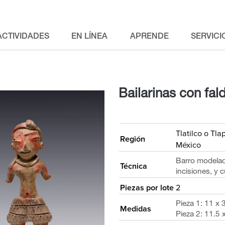
ACTIVIDADES
EN LÍNEA
APRENDE
SERVICI
Bailarinas con fal
<
Tlatilco o Tla
Región
México
Barro modelado
Técnica
incisiones, y c
Piezas por lote
2
Pieza 1: 11 x 
Medidas
Pieza 2: 11.5 