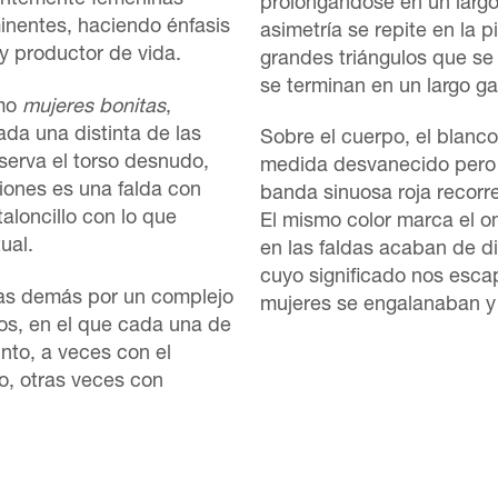
nantemente femeninas
prolongándose en un larg
inentes, haciendo énfasis
asimetría se repite en la p
y productor de vida.
grandes triángulos que se 
se terminan en un largo g
omo
mujeres bonitas
,
cada una distinta de las
Sobre el cuerpo, el blanco
erva el torso desnudo,
medida desvanecido pero s
ones es una falda con
banda sinuosa roja recorr
aloncillo con lo que
El mismo color marca el om
tual.
en las faldas acaban de d
cuyo significado nos escap
 las demás por un complejo
mujeres se engalanaban y 
os, en el que cada una de
into, a veces con el
o, otras veces con