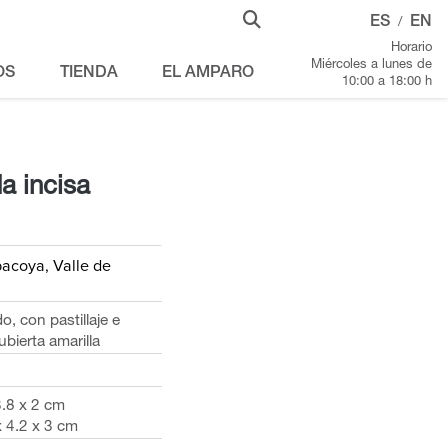
ES
EN
/
Horario
Miércoles a lunes de
OS
TIENDA
EL AMPARO
10:00 a 18:00 h
da incisa
pacoya, Valle de
, con pastillaje e
ubierta amarilla
3.8 x 2 cm
x 4.2 x 3 cm