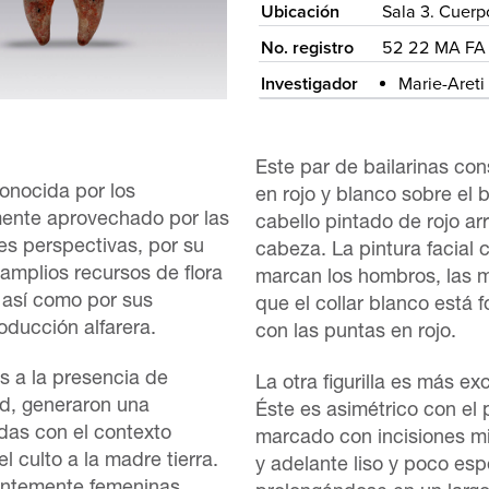
Ubicación
Sala 3. Cuerp
No. registro
52 22 MA FA
Investigador
Marie-Areti
Este par de bailarinas con
conocida por los
en rojo y blanco sobre el 
ente aprovechado por las
cabello pintado de rojo ar
s perspectivas, por su
cabeza. La pintura facial 
 amplios recursos de flora
marcan los hombros, las ma
, así como por sus
que el collar blanco est
oducción alfarera.
con las puntas en rojo.
s a la presencia de
La otra figurilla es más ex
d, generaron una
Éste es asimétrico con el 
das con el contexto
marcado con incisiones mi
 culto a la madre tierra.
y adelante liso y poco esp