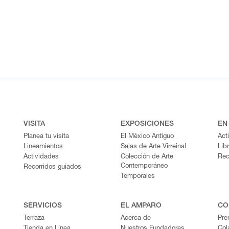
VISITA
EXPOSICIONES
EN
Planea tu visita
El México Antiguo
Act
Lineamientos
Salas de Arte Virreinal
Lib
Actividades
Colección de Arte
Rec
Contemporáneo
Recorridos guiados
Temporales
SERVICIOS
EL AMPARO
CO
Terraza
Acerca de
Pre
Tienda en Línea
Nuestros Fundadores
Col