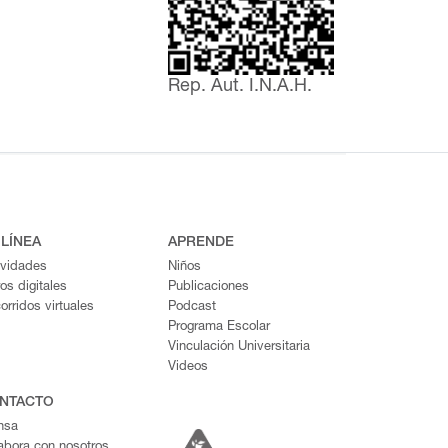
Rep. Aut. I.N.A.H.
 LÍNEA
APRENDE
ividades
Niños
ros digitales
Publicaciones
orridos virtuales
Podcast
Programa Escolar
Vinculación Universitaria
Videos
NTACTO
nsa
abora con nosotros