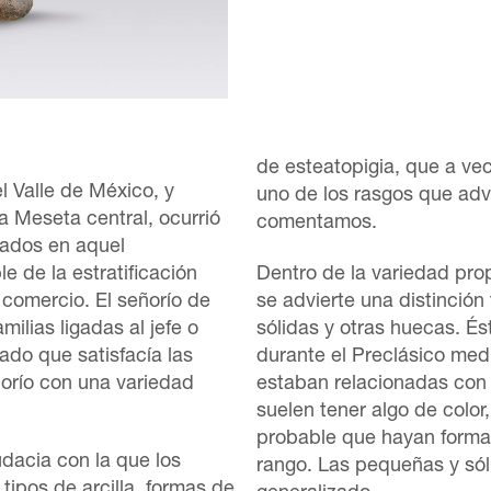
de esteatopigia, que a vec
el Valle de México, y
uno de los rasgos que adv
a Meseta central, ocurrió
comentamos.
rados en aquel
e de la estratificación
Dentro de la variedad prop
l comercio. El señorío de
se advierte una distinción
milias ligadas al jefe o
sólidas y otras huecas. És
ado que satisfacía las
durante el Preclásico med
ñorío con una variedad
estaban relacionadas con
suelen tener algo de colo
probable que hayan formad
udacia con la que los
rango. Las pequeñas y só
tipos de arcilla, formas de