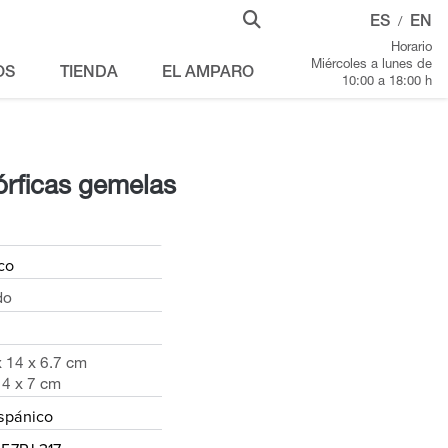
ES
EN
/
Horario
Miércoles a lunes de
OS
TIENDA
EL AMPARO
10:00 a 18:00 h
órficas gemelas
co
do
x 14 x 6.7 cm
14 x 7 cm
spánico