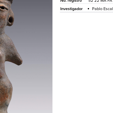
No. registro
52 22 MA FA 
Investigador
Pablo Esca