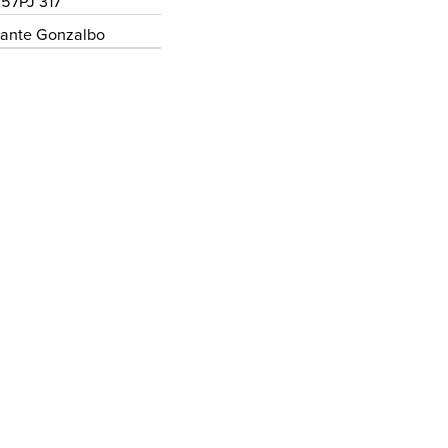
57PJ 317
lante Gonzalbo