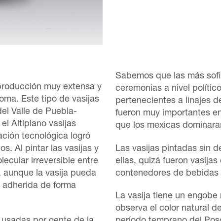
Sabemos que las más sofi
 producción muy extensa y
ceremonias a nivel polític
oma. Este tipo de vasijas
pertenecientes a linajes d
el Valle de Puebla-
fueron muy importantes e
el Altiplano vasijas
que los mexicas dominaran 
ación tecnológica logró
os. Al pintar las vasijas y
Las vasijas pintadas sin 
ecular irreversible entre
ellas, quizá fueron vasijas
o, aunque la vasija pueda
contenedores de bebidas 
 adherida de forma
La vasija tiene un engobe 
observa el color natural d