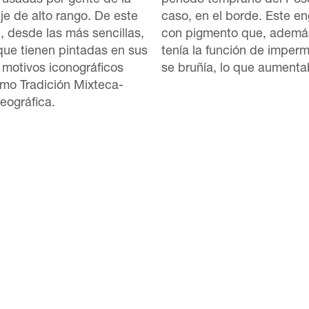
 usadas por gente de la
período temprano del Posc
je de alto rango. De este
caso, en el borde. Este e
, desde las más sencillas,
con pigmento que, además
que tienen pintadas en sus
tenía la función de imperm
motivos iconográficos
se bruñía, lo que aumenta
mo Tradición Mixteca-
eográfica.