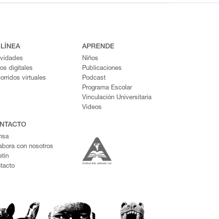
 LÍNEA
APRENDE
ividades
Niños
ros digitales
Publicaciones
orridos virtuales
Podcast
Programa Escolar
Vinculación Universitaria
Videos
NTACTO
nsa
abora con nosotros
etín
tacto