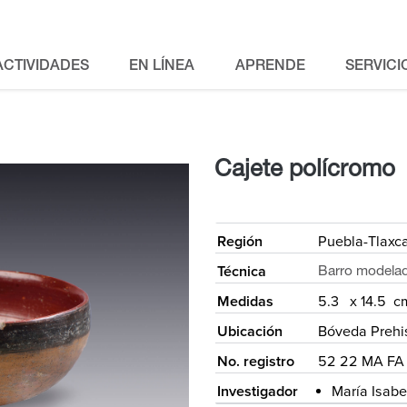
ACTIVIDADES
EN LÍNEA
APRENDE
SERVICI
Cajete polícromo
<
Región
Puebla-Tlaxc
Técnica
Barro modelad
Medidas
5.3 x 14.5 c
Ubicación
Bóveda Prehi
No. registro
52 22 MA FA
Investigador
María Isabe