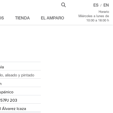
ES
EN
/
Horario
Miércoles a lunes de
OS
TIENDA
EL AMPARO
10:00 a 18:00 h
ala
o, alisado y pintado
m
spánico
 57PJ 203
l Álvarez Icaza