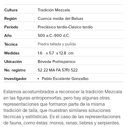
<
Cultura
Tradición Mezcala
Región
Cuenca media del Balsas
Período
Preclásico tardío-Clásico tardío
Año
500 a.C.-900 d.C.
Técnica
Piedra tallada y pulida
Medidas
1.6 x 5.7 x 12.8 cm
Ubicación
Bóveda Prehispánico
No. registro
52 22 MA FA 57PJ 522
Investigador
Pablo Escalante Gonzalbo
Estamos acostumbrados a reconocer la tradición Mezcala
en las figuras antropomorfas, pero hay algunas otras
representaciones que formaron parte de la misma
tradición de talla, que muestran similares soluciones
técnicas y estilísticas. Es el caso de las representaciones
de fauna, como éstas: monos, ranas, liebres y serpientes.