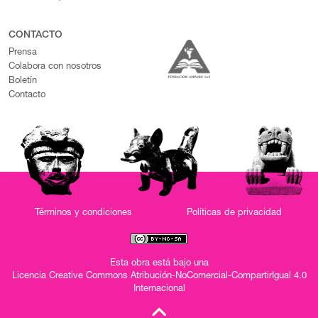
CONTACTO
Prensa
Colabora con nosotros
Boletín
Contacto
Términos y condiciones
Políticas de privacidad
Esta obra está bajo una
Licencia Creative Commons Atribución-NoComercial-CompartirIgual 4.0
Internacional