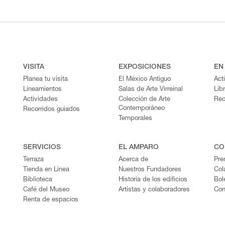
VISITA
EXPOSICIONES
EN
Planea tu visita
El México Antiguo
Act
Lineamientos
Salas de Arte Virreinal
Lib
Actividades
Colección de Arte
Rec
Contemporáneo
Recorridos guiados
Temporales
SERVICIOS
EL AMPARO
CO
Terraza
Acerca de
Pre
Tienda en Línea
Nuestros Fundadores
Col
Biblioteca
Historia de los edificios
Bol
Café del Museo
Artistas y colaboradores
Con
Renta de espacios