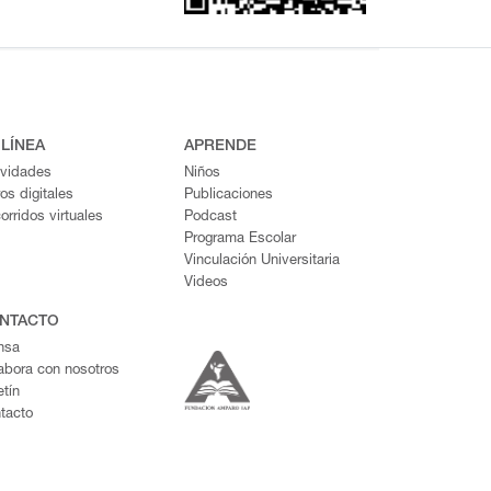
 LÍNEA
APRENDE
ividades
Niños
ros digitales
Publicaciones
orridos virtuales
Podcast
Programa Escolar
Vinculación Universitaria
Videos
NTACTO
nsa
abora con nosotros
etín
tacto