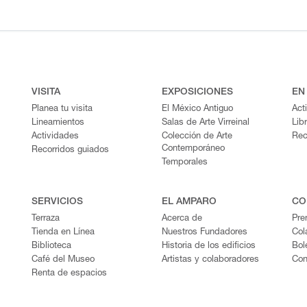
VISITA
EXPOSICIONES
EN
Planea tu visita
El México Antiguo
Act
Lineamientos
Salas de Arte Virreinal
Lib
Actividades
Colección de Arte
Rec
Contemporáneo
Recorridos guiados
Temporales
SERVICIOS
EL AMPARO
CO
Terraza
Acerca de
Pre
Tienda en Línea
Nuestros Fundadores
Col
Biblioteca
Historia de los edificios
Bol
Café del Museo
Artistas y colaboradores
Con
Renta de espacios