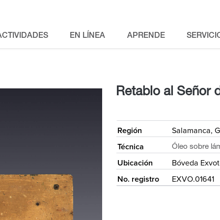
ACTIVIDADES
EN LÍNEA
APRENDE
SERVICI
Retablo al Señor d
<
Región
Salamanca, G
Técnica
Óleo sobre lá
Ubicación
Bóveda Exvot
No. registro
EXVO.01641