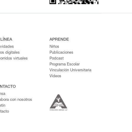
 LÍNEA
APRENDE
ividades
Niños
ros digitales
Publicaciones
orridos virtuales
Podcast
Programa Escolar
Vinculación Universitaria
Videos
NTACTO
nsa
abora con nosotros
etín
tacto