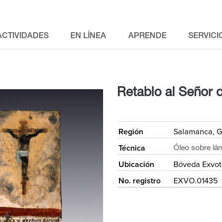
ACTIVIDADES
EN LÍNEA
APRENDE
SERVICI
Retablo al Señor d
<
Región
Salamanca, G
Técnica
Óleo sobre lá
Ubicación
Bóveda Exvot
No. registro
EXVO.01435