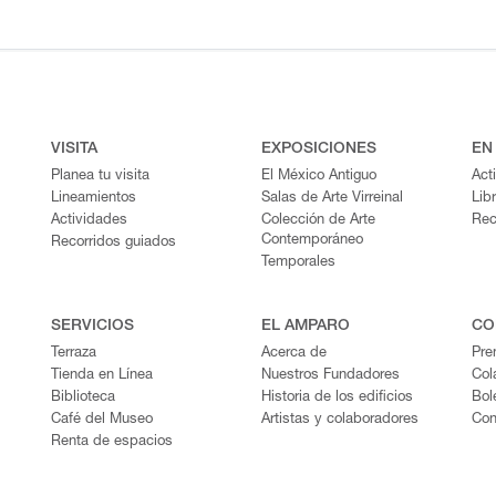
VISITA
EXPOSICIONES
EN
Planea tu visita
El México Antiguo
Act
Lineamientos
Salas de Arte Virreinal
Lib
Actividades
Colección de Arte
Rec
Contemporáneo
Recorridos guiados
Temporales
SERVICIOS
EL AMPARO
CO
Terraza
Acerca de
Pre
Tienda en Línea
Nuestros Fundadores
Col
Biblioteca
Historia de los edificios
Bol
Café del Museo
Artistas y colaboradores
Con
Renta de espacios