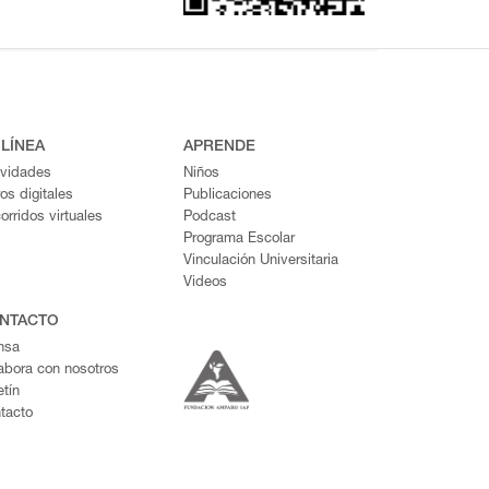
 LÍNEA
APRENDE
ividades
Niños
ros digitales
Publicaciones
orridos virtuales
Podcast
Programa Escolar
Vinculación Universitaria
Videos
NTACTO
nsa
abora con nosotros
etín
tacto