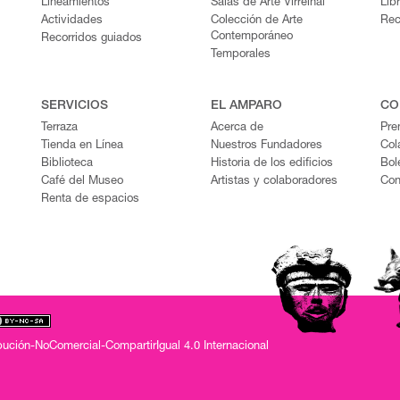
Lineamientos
Salas de Arte Virreinal
Lib
Actividades
Colección de Arte
Rec
Contemporáneo
Recorridos guiados
Temporales
SERVICIOS
EL AMPARO
CO
Terraza
Acerca de
Pre
Tienda en Línea
Nuestros Fundadores
Col
Biblioteca
Historia de los edificios
Bol
Café del Museo
Artistas y colaboradores
Con
Renta de espacios
ución-NoComercial-CompartirIgual 4.0 Internacional