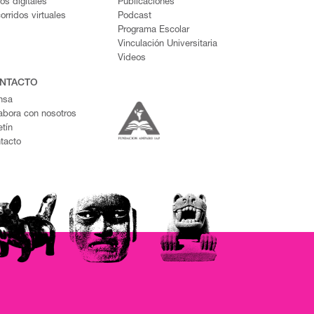
ros digitales
Publicaciones
orridos virtuales
Podcast
Programa Escolar
Vinculación Universitaria
Videos
NTACTO
nsa
abora con nosotros
etín
tacto