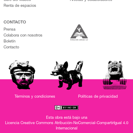
Café del Museo
Artistas y colaboradores
Renta de espacios
CONTACTO
Prensa
Colabora con nosotros
Boletín
Contacto
Términos y condiciones
Políticas de privacidad
Esta obra está bajo una
Licencia Creative Commons Atribución-NoComercial-CompartirIgual 4.0
Internacional