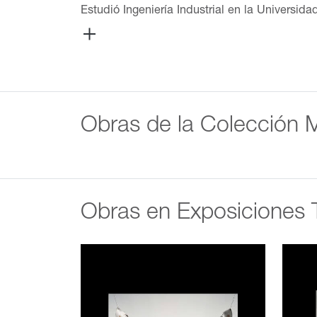
Estudió Ingeniería Industrial en la Universida
del arte en La Sorbona, complementando su f
Pace de San Antonio, Texas, y en 1999 fue in
exhibir en esta prestigiosa feria internacion
México como en el extranjero, entre sus part
50 artistas de la galería Marty's en Nuevo La
la Segunda Bienal de Monterrey, donde prese
Obras de la Colección
Maestranza, Guadalajara. También estuvo pr
Insólitos (1997) en el Museo de Arte Moderno; 
Contemporáneo; y en el Salón de Arte Bancom
Venero, Guadalajara, donde presentó dibujos 
Álvarez Arte Contemporáneo de Guadalajara; P
Obras en Exposiciones 
Arte Mexicano de la Ciudad de México. Entre 
Contemporary Art en San Antonio, Texas, don
One del Institute of Visual Arts de la Unive
exposición individual Paula Santiago. 1996 - 
Actualizado: 12 de octubre de 2024