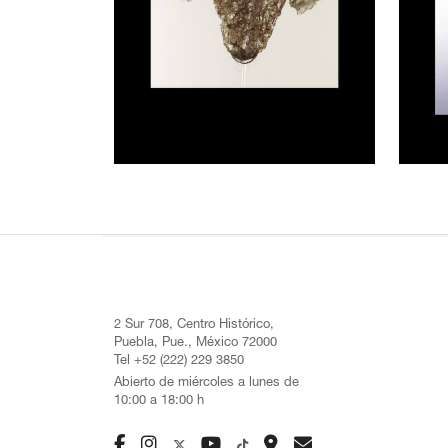
2 Sur 708, Centro Histórico,
Puebla, Pue., México 72000
Tel +52 (222) 229 3850
Abierto de miércoles a lunes de
10:00 a 18:00 h