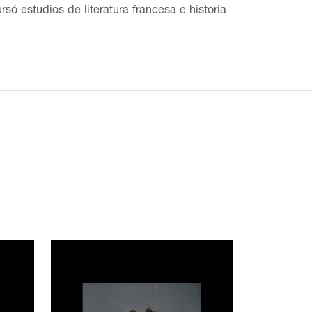
só estudios de literatura francesa e historia
96, ganó una residencia en la Fundación Art
, convirtiéndose en la primera mexicana en
siciones colectivas y personales tanto en
hel en Colima (1993); en 1994, en la muestra
ta en la Galería J. Álvarez, Guadalajara; y en
ticipó en Dulces tabúes, malas pulgas en La
O en Madrid, España (1997); en Diálogos
 (1997) en el Centro Cultural Arte
itulada Parto, se llevó a cabo en 1993 en El
alación de objetos, en la Galería Jorge
, Monterrey (1995); y Pleura en la Galería
stas en Residencia de la Foundation for
 de Paula Santiago fue exhibida en Gallery
la obra de Paula Santiago se presentó en la
 la medida de todas las cosas (1998).