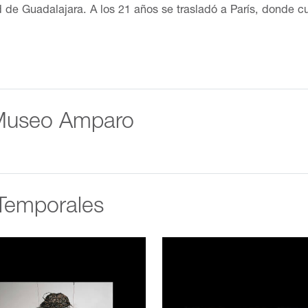
d de Guadalajara. A los 21 años se trasladó a París, donde cur
ormación con cursos y seminarios de pintura y dibujo. En 19
vitada a participar en la edición 48 de la Bienal de Venecia
al de arte. Desde entonces, ha participado en numerosas expo
icipaciones destaca la Primera Bienal de Pintura Alfonso Mic
redo, Tamaulipas; en la III Expo-Arte Guadalajara: Crema y na
ntó una instalación en el Museo de Monterrey. En 1995, par
 Museo Amparo
esente en la Feria Internacional de Arte Contemporáneo ARC
Así está la cosa: Instalación y arte objeto en América Latina
er en la Ciudad de México. Su primera muestra individual, t
sobre papel. Posteriormente, exhibió Plenum (1994), una inst
lexus, objetos y bordados en la Galería Arte Actual Mexicano
Temporales
1996 y 1997, formó parte del Programa Internacional de Arti
de presentó Numen: Art Pace New Works. Su obra Esculturas
rsidad de Wisconsin-Milwaukee en 1997. En el Museo Amparo, 
2002 (2008), y en la muestra colectiva AB Origine. La regla y