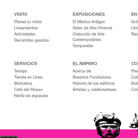
VISITA
EXPOSICIONES
EN
Planea tu visita
El México Antiguo
Act
Lineamientos
Salas de Arte Virreinal
Lib
Actividades
Colección de Arte
Rec
Contemporáneo
Recorridos guiados
Temporales
SERVICIOS
EL AMPARO
CO
Terraza
Acerca de
Pre
Tienda en Línea
Nuestros Fundadores
Col
Biblioteca
Historia de los edificios
Bol
Café del Museo
Artistas y colaboradores
Con
Renta de espacios