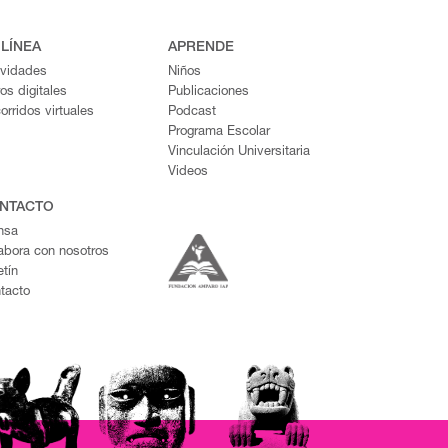
 LÍNEA
APRENDE
ividades
Niños
ros digitales
Publicaciones
orridos virtuales
Podcast
Programa Escolar
Vinculación Universitaria
Videos
NTACTO
nsa
abora con nosotros
etín
tacto