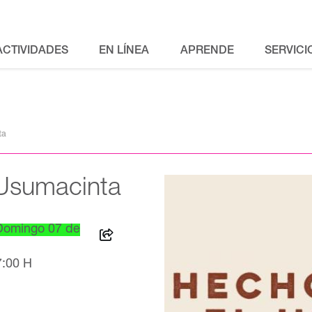
ACTIVIDADES
EN LÍNEA
APRENDE
SERVICI
ta
Usumacinta
 Domingo 07 de
7:00 H