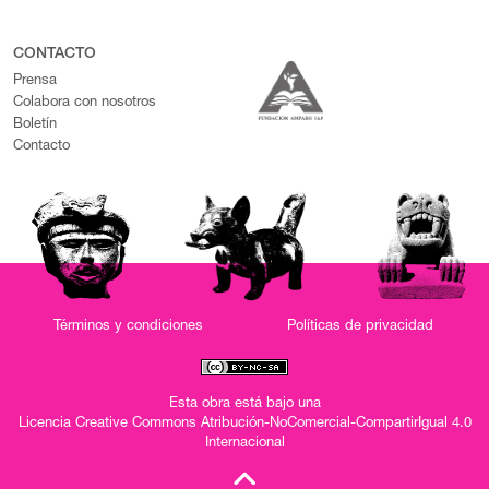
CONTACTO
Prensa
Colabora con nosotros
Boletín
Contacto
Términos y condiciones
Políticas de privacidad
Esta obra está bajo una
Licencia Creative Commons Atribución-NoComercial-CompartirIgual 4.0
Internacional