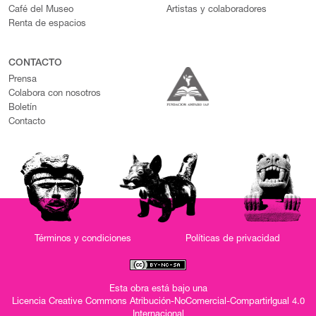
Café del Museo
Artistas y colaboradores
Renta de espacios
CONTACTO
Prensa
Colabora con nosotros
Boletín
Contacto
Términos y condiciones
Políticas de privacidad
Esta obra está bajo una
Licencia Creative Commons Atribución-NoComercial-CompartirIgual 4.0
Internacional