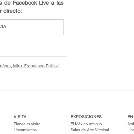
és de Facebook Live a las
r directo:
CIA
iménez
Mtro. Francesco Pellizzi
VISITA
EXPOSICIONES
EN
Planea tu visita
El México Antiguo
Act
Lineamientos
Salas de Arte Virreinal
Lib