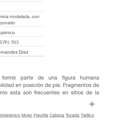
ámica modelada, con
unzonado
spánico
57PJ 703
ernández Díaz
e formó parte de una figura humana
ilidad en posición de pie. Fragmentos de
mo esta son frecuentes en sitios de la
ehispánico
Mujer
Figurilla
Cabeza
Tocado
Tlatilco