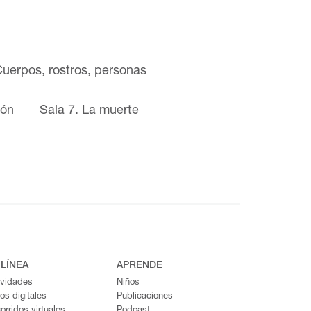
Cuerpos, rostros, personas
ión
Sala 7. La muerte
 LÍNEA
APRENDE
ividades
Niños
ros digitales
Publicaciones
orridos virtuales
Podcast