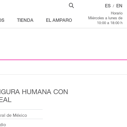
ES
EN
/
Horario
Miércoles a lunes de
OS
TIENDA
EL AMPARO
10:00 a 18:00 h
IGURA HUMANA CON
EAL
tral de México
dio