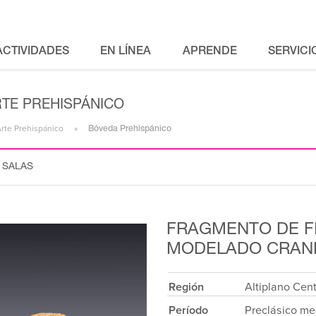
ACTIVIDADES
EN LÍNEA
APRENDE
SERVICI
RTE PREHISPÁNICO
Arte Prehispánico
Bóveda Prehispánico
 SALAS
FRAGMENTO DE F
MODELADO CRAN
Región
Altiplano Cen
Período
Preclásico me