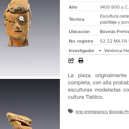
Año
1400-900 a.C.
Escultura cer
Técnica
pastillaje y p
Ubicación
Bóveda Prehi
No. registro
52 22 MA FA 
Investigador
Verónica H
La pieza originalment
completa, con alta probab
esculturas modeladas co
cultura Tlatilco.
Arte prehispánico
Bóveda Pr