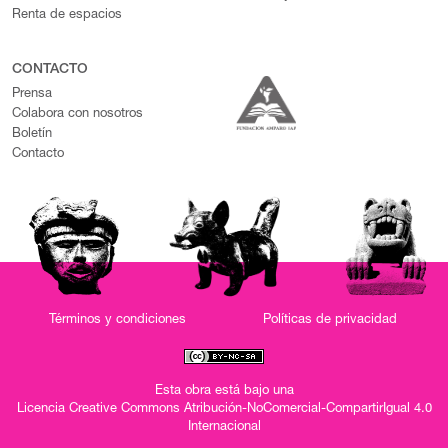
Renta de espacios
CONTACTO
Prensa
Colabora con nosotros
Boletín
Contacto
Términos y condiciones
Políticas de privacidad
Esta obra está bajo una
Licencia Creative Commons Atribución-NoComercial-CompartirIgual 4.0
Internacional