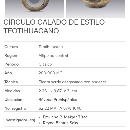
CÍRCULO CALADO DE ESTILO
TEOTIHUACANO
Cultura
Teotihuacana
Región
Altiplano central
Período
Clásico
Año
200-900 d.C.
Técnica
Piedra verde desgastado con andesita
Medidas
2.66 x 9.87 x 3 cm
Ubicación
Bóveda Prehispánico
No. registro
52 22 MA FA 57PJ 1040
Emiliano R. Melgar Tísoc
Investigador (es)
Reyna Beatriz Solís