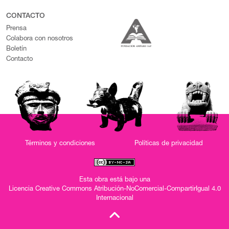
CONTACTO
Prensa
Colabora con nosotros
Boletín
Contacto
Términos y condiciones
Políticas de privacidad
Esta obra está bajo una
Licencia Creative Commons Atribución-NoComercial-CompartirIgual 4.0
Internacional