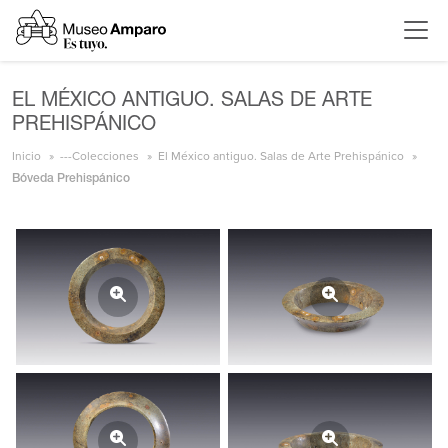
EL MÉXICO ANTIGUO. SALAS DE ARTE
PREHISPÁNICO
Inicio
---Colecciones
El México antiguo. Salas de Arte Prehispánico
Bóveda Prehispánico