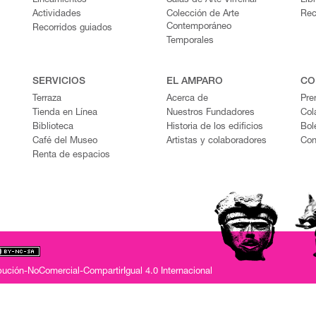
Lineamientos
Salas de Arte Virreinal
Lib
Actividades
Colección de Arte
Rec
Contemporáneo
Recorridos guiados
Temporales
SERVICIOS
EL AMPARO
CO
Terraza
Acerca de
Pre
Tienda en Línea
Nuestros Fundadores
Col
Biblioteca
Historia de los edificios
Bol
Café del Museo
Artistas y colaboradores
Con
Renta de espacios
ución-NoComercial-CompartirIgual 4.0 Internacional