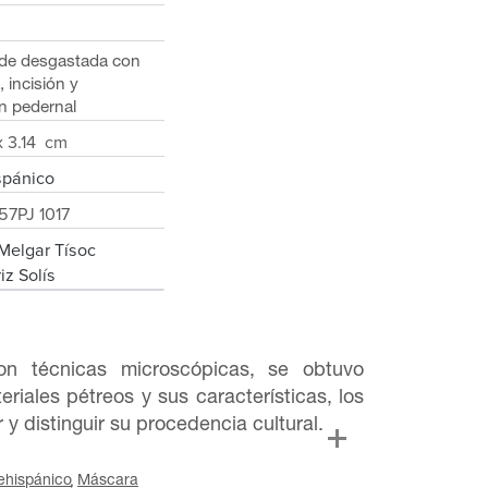
rde desgastada con
, incisión y
n pedernal
 3.14 cm
spánico
57PJ 1017
 Melgar Tísoc
iz Solís
on técnicas microscópicas, se obtuvo
riales pétreos y sus características, los
r y distinguir su procedencia cultural.
ehispánico
Máscara