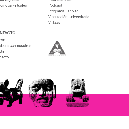
ros digitales
Publicaciones
orridos virtuales
Podcast
Programa Escolar
Vinculación Universitaria
Videos
NTACTO
nsa
abora con nosotros
etín
tacto