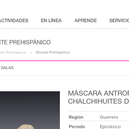
ACTIVIDADES
EN LÍNEA
APRENDE
SERVICI
RTE PREHISPÁNICO
Arte Prehispánico
Bóveda Prehispánico
 SALAS
MÁSCARA ANTRO
CHALCHIHUITES 
Región
Guerrero
Período
Epiclásico