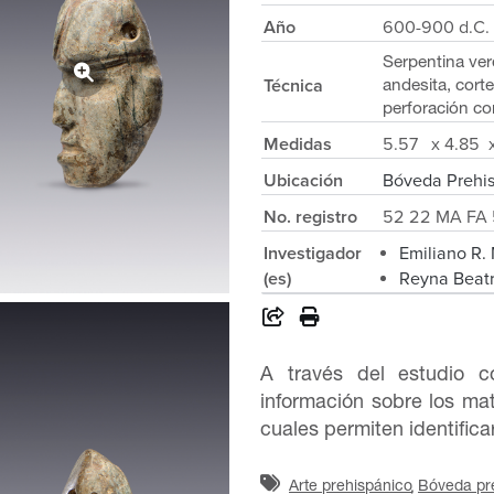
Año
600-900 d.C.
Serpentina ve
Técnica
andesita, corte
perforación co
Medidas
5.57 x 4.85 x
Ubicación
Bóveda Prehi
No. registro
52 22 MA FA 
Investigador
Emiliano R.
(es)
Reyna Beatr
A través del estudio c
información sobre los mate
cuales permiten identifica
Arte prehispánico
Bóveda pr