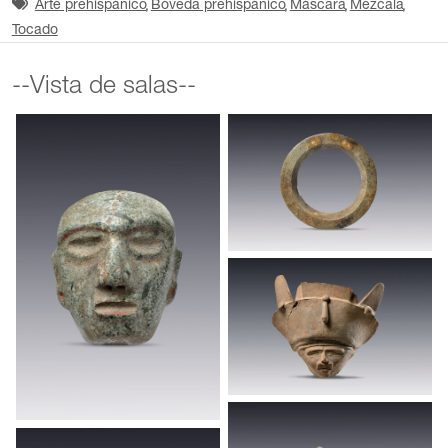
Arte prehispánico
Bóveda prehispánico
Máscara
Mezcala
Tocado
--Vista de salas--