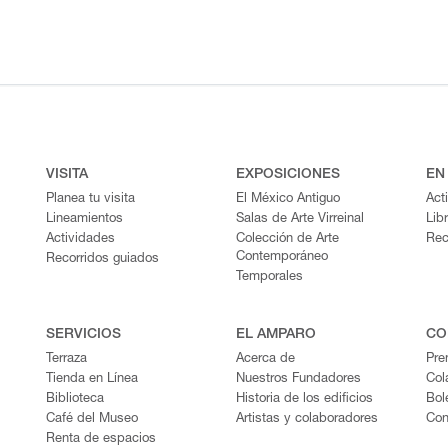
VISITA
EXPOSICIONES
EN
Planea tu visita
El México Antiguo
Act
Lineamientos
Salas de Arte Virreinal
Lib
Actividades
Colección de Arte
Rec
Contemporáneo
Recorridos guiados
Temporales
SERVICIOS
EL AMPARO
CO
Terraza
Acerca de
Pre
Tienda en Línea
Nuestros Fundadores
Col
Biblioteca
Historia de los edificios
Bol
Café del Museo
Artistas y colaboradores
Con
Renta de espacios