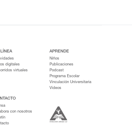
 LÍNEA
APRENDE
ividades
Niños
ros digitales
Publicaciones
orridos virtuales
Podcast
Programa Escolar
Vinculación Universitaria
Videos
NTACTO
nsa
abora con nosotros
etín
tacto