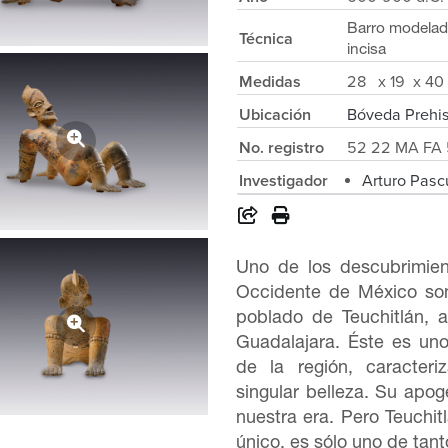
Barro modelad
Técnica
incisa
Medidas
28 x 19 x 40
Ubicación
Bóveda Prehi
No. registro
52 22 MA FA 
Investigador
Arturo Pasc
Uno de los descubrimien
Occidente de México son
poblado de Teuchitlán,
Guadalajara. Éste es un
de la región, caracteri
singular belleza. Su apo
nuestra era. Pero Teuchi
único, es sólo uno de tanto