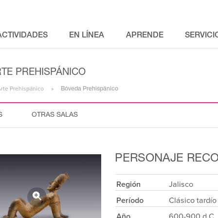
ACTIVIDADES
EN LÍNEA
APRENDE
SERVICI
RTE PREHISPÁNICO
Arte Prehispánico
Bóveda Prehispánico
S
OTRAS SALAS
PERSONAJE REC
Región
Jalisco
Período
Clásico tardío
Año
600-900 d.C.