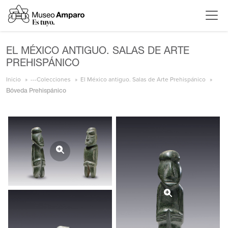
EL MÉXICO ANTIGUO. SALAS DE ARTE
PREHISPÁNICO
Inicio
---Colecciones
El México antiguo. Salas de Arte Prehispánico
Bóveda Prehispánico