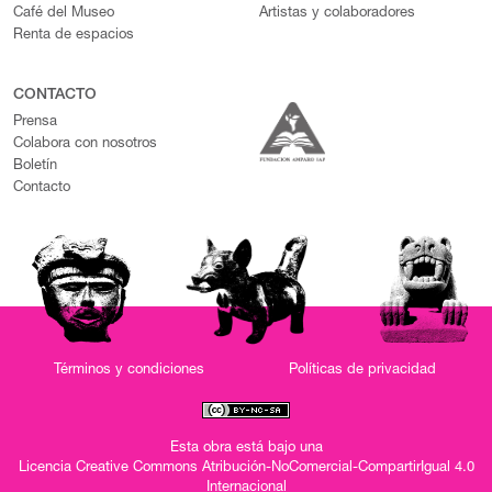
Café del Museo
Artistas y colaboradores
Renta de espacios
CONTACTO
Prensa
Colabora con nosotros
Boletín
Contacto
Términos y condiciones
Políticas de privacidad
Esta obra está bajo una
Licencia Creative Commons Atribución-NoComercial-CompartirIgual 4.0
Internacional