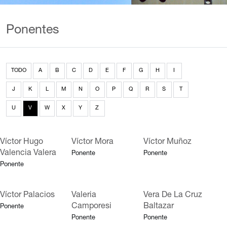
Ponentes
TODO
A
B
C
D
E
F
G
H
I
J
K
L
M
N
O
P
Q
R
S
T
U
V
W
X
Y
Z
Víctor Hugo
Víctor Mora
Víctor Muñoz
Valencia Valera
Ponente
Ponente
Ponente
Víctor Palacios
Valeria
Vera De La Cruz
Camporesi
Baltazar
Ponente
Ponente
Ponente