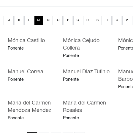
J
K
L
M
N
O
P
Q
R
S
T
U
V
Mónica Castillo
Mónica Cejudo
Mónic
Collera
Ponente
Ponent
Ponente
Manuel Correa
Manuel Diaz Tufinio
Manue
Barbo
Ponente
Ponente
Ponent
María del Carmen
María del Carmen
Mendoza Méndez
Rosales
Ponente
Ponente