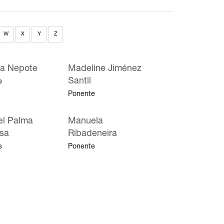
W
X
Y
Z
a Nepote
Madeline Jiménez
Santil
e
Ponente
l Palma
Manuela
sa
Ribadeneira
e
Ponente