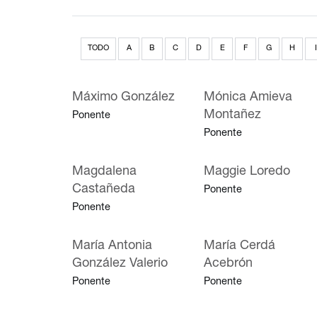
TODO
A
B
C
D
E
F
G
H
I
Máximo González
Mónica Amieva
Montañez
Ponente
Ponente
Magdalena
Maggie Loredo
Castañeda
Ponente
Ponente
María Antonia
María Cerdá
González Valerio
Acebrón
Ponente
Ponente