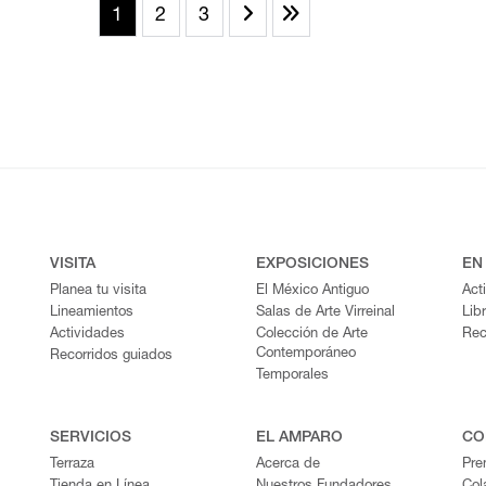
1
2
3
VISITA
EXPOSICIONES
EN
Planea tu visita
El México Antiguo
Act
Lineamientos
Salas de Arte Virreinal
Lib
Actividades
Colección de Arte
Rec
Contemporáneo
Recorridos guiados
Temporales
SERVICIOS
EL AMPARO
CO
Terraza
Acerca de
Pre