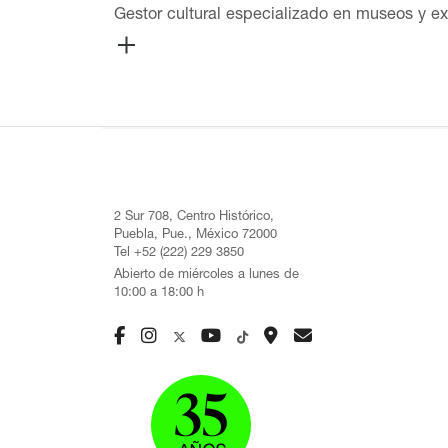
Gestor cultural especializado en museos y e
de arte y diseño museográfico. Director de A
las colecciones fotográficas más importantes
destaca la exposición La invención de la me
Actualmente prepara una muestra para la Cin
Bellas Artes sobre Ciudad y Memoria. Recien
extranjeros para apoyar al Instituto Naciona
conferencia.
2 Sur 708, Centro Histórico,
Puebla, Pue., México 72000
Tel +52 (222) 229 3850
Abierto de miércoles a lunes de
10:00 a 18:00 h