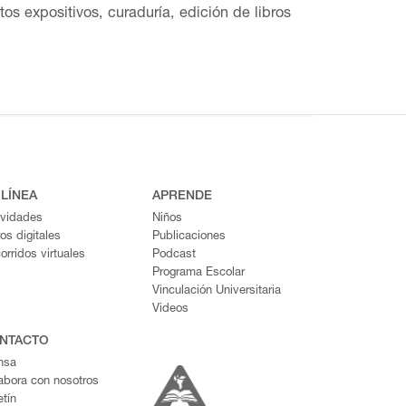
s expositivos, curaduría, edición de libros
ble de la estrategia y la gestión de una de
ez Bravo en los ochenta. Entre sus proyectos
 el Museo Nacional de Antropología en 2019.
exposiciones en el Museo del Palacio de
eunió a 200 fotógrafos mexicanos y
paro, Mauricio Maillé impartió una
 LÍNEA
APRENDE
ividades
Niños
ros digitales
Publicaciones
orridos virtuales
Podcast
Programa Escolar
Vinculación Universitaria
Videos
NTACTO
nsa
abora con nosotros
etín