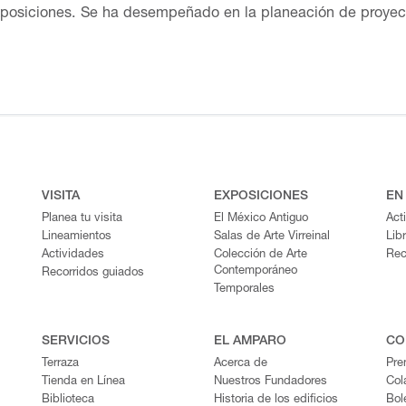
xposiciones. Se ha desempeñado en la planeación de proyecto
rtes Visuales de Fundación Televisa de 2001 a 2019. Responsa
 de América Latina constituida por el fotógrafo Manuel Álvar
moria. Fotografía y arqueología en México, que se mostró en
eteca Nacional sobre cine negro en México, y una serie de 
temente formó parte de la iniciativa Fotos por México que r
l de Nutrición ante la pandemia de COVID-19. En el Museo Am
VISITA
EXPOSICIONES
EN
Planea tu visita
El México Antiguo
Act
Lineamientos
Salas de Arte Virreinal
Lib
Actividades
Colección de Arte
Rec
Contemporáneo
Recorridos guiados
Temporales
SERVICIOS
EL AMPARO
CO
Terraza
Acerca de
Pre
Tienda en Línea
Nuestros Fundadores
Col
Biblioteca
Historia de los edificios
Bol