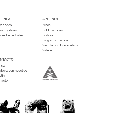
 LÍNEA
APRENDE
ividades
Niños
ros digitales
Publicaciones
orridos virtuales
Podcast
Programa Escolar
Vinculación Universitaria
Videos
NTACTO
nsa
abora con nosotros
etín
tacto