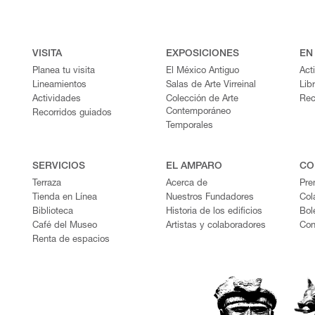
VISITA
EXPOSICIONES
EN
Planea tu visita
El México Antiguo
Act
Lineamientos
Salas de Arte Virreinal
Lib
Actividades
Colección de Arte
Rec
Contemporáneo
Recorridos guiados
Temporales
SERVICIOS
EL AMPARO
CO
Terraza
Acerca de
Pre
Tienda en Línea
Nuestros Fundadores
Col
Biblioteca
Historia de los edificios
Bol
Café del Museo
Artistas y colaboradores
Con
Renta de espacios