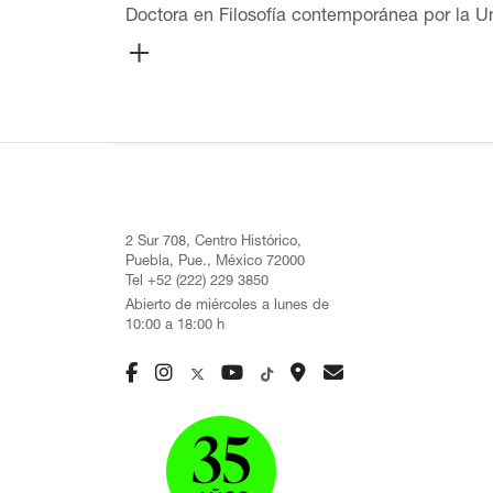
Doctora en Filosofía contemporánea por la Un
impartido clases de arte, filosofía y estétic
Academia de San Carlos de la Universidad N
Letrismo, la Internacional Situacionista y los
(31ª Bienal de São Paulo) y en el programa Un
trabajado como curadora pedagógica en la 
en la Colección Peggy Guggenheim y en el 
del Museo Universitario Arte Contemporáneo 
Simposio Internacional de Arte Contemporáneo
2 Sur 708, Centro Histórico,
Museo Amparo, Mónica Amieva ha impartido c
Puebla, Pue., México 72000
al Arte Contemporáneo, CIACO (2018)
Tel +52 (222) 229 3850
Abierto de miércoles a lunes de
10:00 a 18:00 h