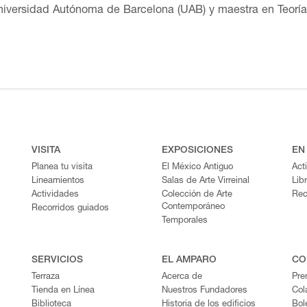
iversidad Autónoma de Barcelona (UAB) y maestra en Teoría d
a en la UAB; en la Universidad Iberoamericana; en SOMA; en 17,
acional Autónoma de México (UNAM). Las líneas de investiga
 modelos de pedagogía crítica en Latinoamérica. Participó en e
iversité d’été. Bricolage et contre-cultures à l’ère de la rep
4ta edición del Programa BBVA Bancomer-MACG Arte Actual,
Proyecto Meteoro/Escuelas de Oficios. Actualmente se des
(MUAC). Colabora regularmente en publicaciones de arte y 
 XI estar-los- unos-con- los- otros. Es miembro fundador de
VISITA
EXPOSICIONES
EN
onferencias y participado en cursos y diplomados, además,
Planea tu visita
El México Antiguo
Act
Lineamientos
Salas de Arte Virreinal
Lib
Actividades
Colección de Arte
Rec
Contemporáneo
Recorridos guiados
Temporales
SERVICIOS
EL AMPARO
CO
Terraza
Acerca de
Pre
Tienda en Línea
Nuestros Fundadores
Col
Biblioteca
Historia de los edificios
Bol