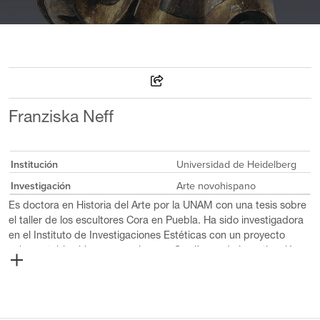
Franziska Neff
Institución
Universidad de Heidelberg
Investigación
Arte novohispano
Es doctora en Historia del Arte por la UNAM con una tesis sobre
el taller de los escultores Cora en Puebla. Ha sido investigadora
en el Instituto de Investigaciones Estéticas con un proyecto
sobre retablos hispanoamericanos. Sus líneas de investigación
se centran en el arte iberoamericano, especialmente en
esculturas y retablos de los siglos XVII y XVIII, conventos
femeninos en el Nuevo Mundo y los procesos de recepción del
sermón barroco, temáticas sobre las que ha realizado artículos y