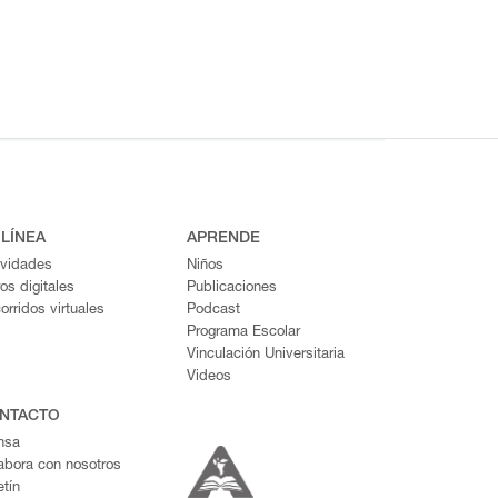
 LÍNEA
APRENDE
ividades
Niños
ros digitales
Publicaciones
orridos virtuales
Podcast
Programa Escolar
Vinculación Universitaria
Videos
NTACTO
nsa
abora con nosotros
etín