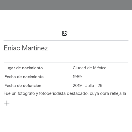
Eniac Martínez
Lugar de nacimiento
Ciudad de México
Fecha de nacimiento
1959
Fecha de defunción
2019 - Julio - 26
Fue un fotógrafo y fotoperiodista destacado, cuya obra refleja la
realidad social y cultural de México. Inició su formación artística
en el Instituto Superior de Arte de La Habana, Cuba, continuó en
la Escuela Nacional de Artes Plásticas (ENAP) de la Ciudad de
México y finalizó sus estudios en el International Center of
Photography de Nueva York. A lo largo de su carrera, Martínez
expuso su trabajo en prestigiosos espacios como el Museo