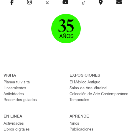
pueblos originarios y migrantes reflejó su compromiso con la
justicia social y cultural. En el Museo Amparo, la obra fotográfica
de Eniac Martínez se presentó el proyecto Forasteros. De
migrantes, refugiados y exiliados (2018), y en la muestra colectiva
Lu' Biaani: Francisco Toledo y la fotografía (2024). Referencias:
https://www.jornada.com.mx/2019/07/27/cultura/a02n1cul
https://www.vagabunda.mx/eniac-martinez/
https://www.gob.mx/cultura/prensa/eniac-martinez-maestro-de-
la-narrativa-y-cronista-de-la-imagen-210637 Martínez, E. (2017).
Ríos. Elefanta Editorial. Actualizado: 28 de agosto de 2024
VISITA
EXPOSICIONES
Planea tu visita
El México Antiguo
Lineamientos
Salas de Arte Virreinal
Actividades
Colección de Arte Contemporáneo
Recorridos guiados
Temporales
EN LÍNEA
APRENDE
Actividades
Niños
Libros digitales
Publicaciones