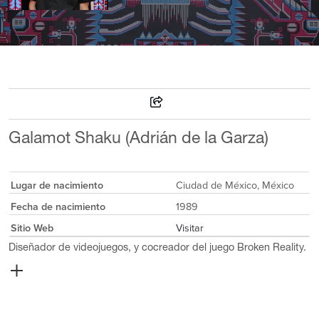
Galamot Shaku (Adrián de la Garza)
Lugar de nacimiento
Ciudad de México, México
Fecha de nacimiento
1989
Sitio Web
Visitar
Diseñador de videojuegos, y cocreador del juego Broken Reality.
Galamot ha trabajado en live videomapping, VJ, e ilustración en
pixel art, que se basa en influencias de juegos retro, así como el
textil mexicano. Sus historietas sobre el sur chairo de Ciudad de
México son recordadas con cariño por una generación. En el