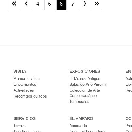
4
5
6
7
VISITA
EXPOSICIONES
EN
Planea tu visita
El México Antiguo
Act
Lineamientos
Salas de Arte Virreinal
Lib
Actividades
Colección de Arte
Rec
Contemporáneo
Recorridos guiados
Temporales
SERVICIOS
EL AMPARO
CO
Terraza
Acerca de
Pre