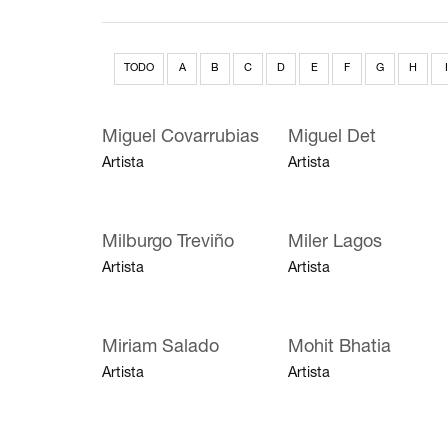
TODO
A
B
C
D
E
F
G
H
I
Miguel Covarrubias
Miguel Det
Artista
Artista
Milburgo Treviño
Miler Lagos
Artista
Artista
Miriam Salado
Mohit Bhatia
Artista
Artista