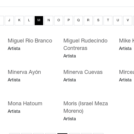
J
K
L
M
N
O
P
Q
R
S
T
U
V
Miguel Rio Branco
Miguel Rudecindo
Mike 
Contreras
Artista
Artista
Artista
Minerva Ayón
Minerva Cuevas
Mirce
Artista
Artista
Artista
Mona Hatoum
Moris (Israel Meza
Moreno)
Artista
Artista