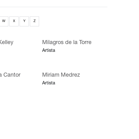
W
X
Y
Z
Kelley
Milagros de la Torre
Artista
a Cantor
Miriam Medrez
Artista