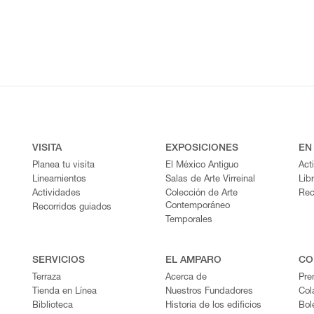
VISITA
EXPOSICIONES
EN
Planea tu visita
El México Antiguo
Act
Lineamientos
Salas de Arte Virreinal
Lib
Actividades
Colección de Arte
Rec
Contemporáneo
Recorridos guiados
Temporales
SERVICIOS
EL AMPARO
CO
Terraza
Acerca de
Pre
Tienda en Línea
Nuestros Fundadores
Col
Biblioteca
Historia de los edificios
Bol