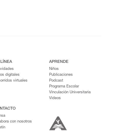
 LÍNEA
APRENDE
ividades
Niños
ros digitales
Publicaciones
orridos virtuales
Podcast
Programa Escolar
Vinculación Universitaria
Videos
NTACTO
nsa
abora con nosotros
etín