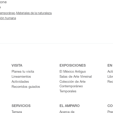
tone
0
temporáneo
Materiales de la naturaleza
ción humana
VISITA
EXPOSICIONES
EN
Planea tu visita
El México Antiguo
Act
Lineamientos
Salas de Arte Virreinal
Lib
Actividades
Colección de Arte
Rec
Contemporáneo
Recorridos guiados
Temporales
SERVICIOS
EL AMPARO
CO
Terraza
Acerca de
Pre