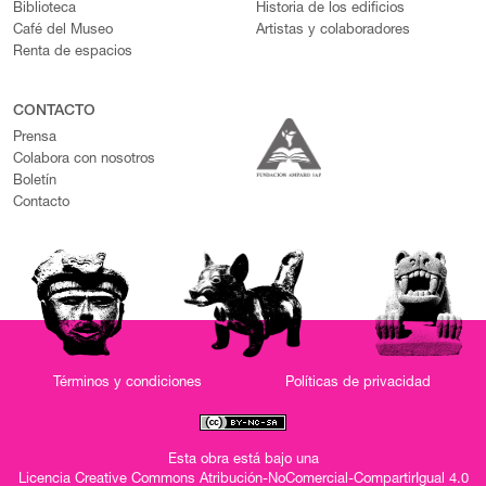
Biblioteca
Historia de los edificios
Café del Museo
Artistas y colaboradores
Renta de espacios
CONTACTO
Prensa
Colabora con nosotros
Boletín
Contacto
Términos y condiciones
Políticas de privacidad
Esta obra está bajo una
Licencia Creative Commons Atribución-NoComercial-CompartirIgual 4.0