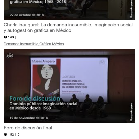
Charla inaugural: La demanda inasumible. Imaginación social
y autogestión gráfica en México
163 |
0
Demanda inasumible
Gráfica
México
Foro de discusión final
152 |
0