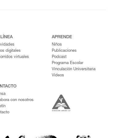
 LÍNEA
APRENDE
ividades
Niños
ros digitales
Publicaciones
orridos virtuales
Podcast
Programa Escolar
Vinculación Universitaria
Videos
NTACTO
nsa
abora con nosotros
etín
tacto