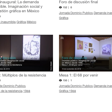
 inaugural: La demanda
Foro de discusión final
ble. Imaginación social y
152 |
0
stión gráfica en México
Jornada Dominio Publico
Demanda ina
0
Gráfica
 inasumible
Gráfica
México
 Múltiplos de la resistencia
Mesa 1: El 68 por venir
0
150 |
1
de Dominio Publico
Jornada Dominio Publico
Demanda ina
 de la resistencia
1968
Gráfica 1968