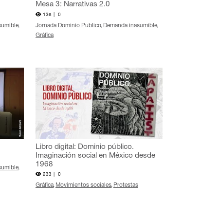
Mesa 3: Narrativas 2.0
136 |
0
sumible
Jornada Dominio Publico
Demanda inasumible
Gráfica
Libro digital: Dominio público.
Imaginación social en México desde
1968
sumible
233 |
0
Gráfica
Movimientos sociales
Protestas