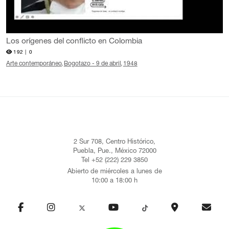
Los orígenes del conflicto en Colombia
192 |
0
Arte contemporáneo
Bogotazo - 9 de abril
1948
2 Sur 708, Centro Histórico,
Puebla, Pue., México 72000
Tel +52 (222) 229 3850
Abierto de miércoles a lunes de
10:00 a 18:00 h