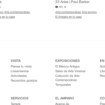
s
33 Arias | Paul Barker
5
70 |
0
oro
Arte contemporáneo
Arte contemporáneo
Arte sonoro
o en tu casa
El Amparo en tu casa
VISITA
EXPOSICIONES
EN
Planea tu visita
El México Antiguo
Act
Lineamientos
Salas de Arte Virreinal
Lib
Actividades
Colección de Arte
Rec
Contemporáneo
Recorridos guiados
Temporales
SERVICIOS
EL AMPARO
CO
Terraza
Acerca de
Pre