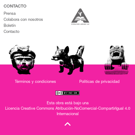
CONTACTO
Prensa
Colabora con nosotros
Boletín
Contacto
Términos y condiciones
Políticas de privacidad
Esta obra está bajo una
Licencia Creative Commons Atribución-NoComercial-CompartirIgual 4.0
Internacional