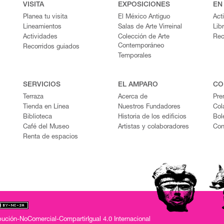
VISITA
EXPOSICIONES
EN
Planea tu visita
El México Antiguo
Act
Lineamientos
Salas de Arte Virreinal
Lib
Actividades
Colección de Arte
Rec
Contemporáneo
Recorridos guiados
Temporales
SERVICIOS
EL AMPARO
CO
Terraza
Acerca de
Pre
Tienda en Línea
Nuestros Fundadores
Col
Biblioteca
Historia de los edificios
Bol
Café del Museo
Artistas y colaboradores
Con
Renta de espacios
ución-NoComercial-CompartirIgual 4.0 Internacional