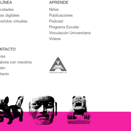
 LÍNEA
APRENDE
ividades
Niños
ros digitales
Publicaciones
orridos virtuales
Podcast
Programa Escolar
Vinculación Universitaria
Videos
NTACTO
nsa
abora con nosotros
etín
tacto