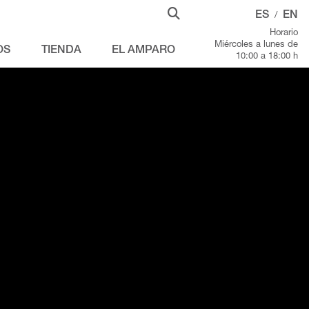
ES
EN
/
Horario
Miércoles a lunes de
OS
TIENDA
EL AMPARO
10:00 a 18:00 h