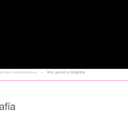
s del arte contemporáneo
Arte, género y fotografía
fía