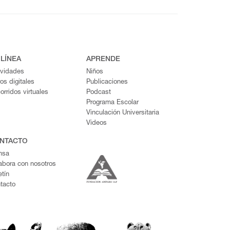
 LÍNEA
APRENDE
ividades
Niños
ros digitales
Publicaciones
orridos virtuales
Podcast
Programa Escolar
Vinculación Universitaria
Videos
NTACTO
nsa
abora con nosotros
etín
tacto