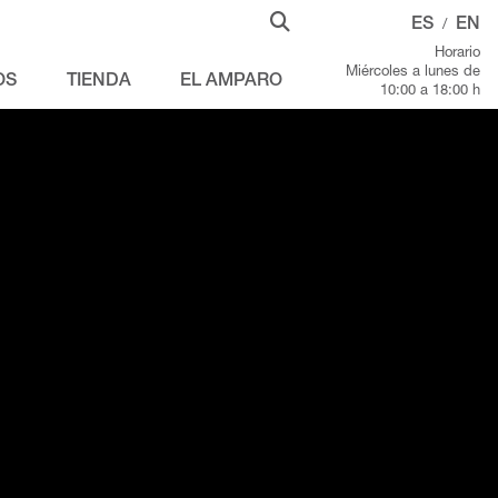
ES
EN
/
Horario
Miércoles a lunes de
OS
TIENDA
EL AMPARO
10:00 a 18:00 h