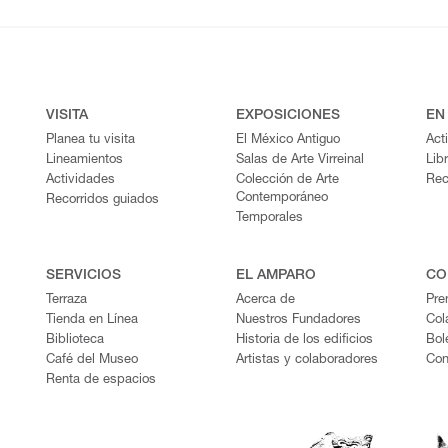
VISITA
EXPOSICIONES
EN
Planea tu visita
El México Antiguo
Act
Lineamientos
Salas de Arte Virreinal
Lib
Actividades
Colección de Arte
Rec
Contemporáneo
Recorridos guiados
Temporales
SERVICIOS
EL AMPARO
CO
Terraza
Acerca de
Pre
Tienda en Línea
Nuestros Fundadores
Col
Biblioteca
Historia de los edificios
Bol
Café del Museo
Artistas y colaboradores
Con
Renta de espacios