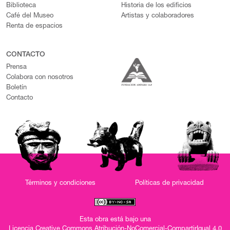
Biblioteca
Historia de los edificios
Café del Museo
Artistas y colaboradores
Renta de espacios
CONTACTO
Prensa
Colabora con nosotros
Boletín
Contacto
Términos y condiciones
Políticas de privacidad
Esta obra está bajo una
Licencia Creative Commons Atribución-NoComercial-CompartirIgual 4.0