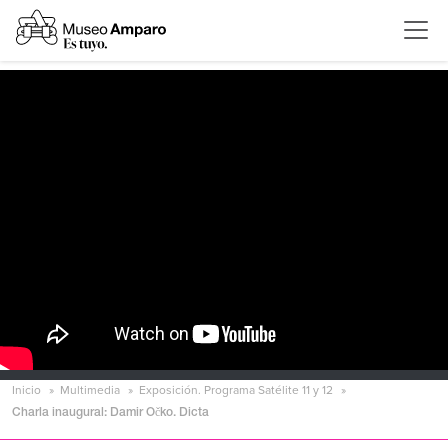
Inicio
Multimedia
Exposición. Programa Satélite 11 y 12
Charla inaugural: Damir Očko. Dicta