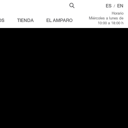
ES
EN
/
Horario
Miércoles a lunes de
OS
TIENDA
EL AMPARO
10:00 a 18:00 h