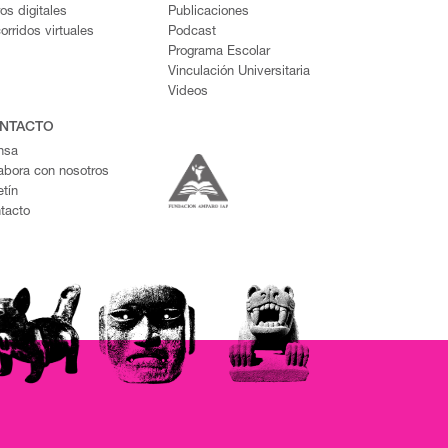
ros digitales
Publicaciones
orridos virtuales
Podcast
Programa Escolar
Vinculación Universitaria
Videos
NTACTO
nsa
abora con nosotros
etín
tacto