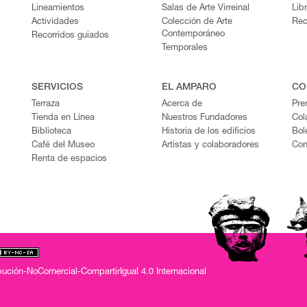
Lineamientos
Salas de Arte Virreinal
Lib
Actividades
Colección de Arte
Rec
Contemporáneo
Recorridos guiados
Temporales
SERVICIOS
EL AMPARO
CO
Terraza
Acerca de
Pre
Tienda en Línea
Nuestros Fundadores
Col
Biblioteca
Historia de los edificios
Bol
Café del Museo
Artistas y colaboradores
Con
Renta de espacios
ución-NoComercial-CompartirIgual 4.0 Internacional