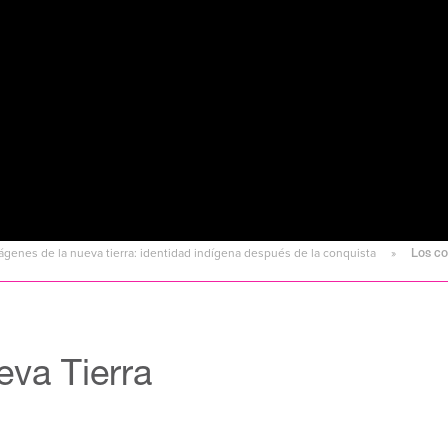
 Imágenes de la nueva tierra: identidad indígena después de la conquista
Los co
eva Tierra