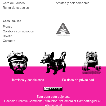
Café del Museo
Artistas y colaboradores
Renta de espacios
CONTACTO
Prensa
Colabora con nosotros
Boletín
Contacto
Términos y condiciones
Políticas de privacidad
Esta obra está bajo una
Licencia Creative Commons Atribución-NoComercial-CompartirIgual 4.0
Internacional