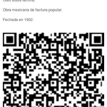
Óleo sobre lámina.
Obra mexicana de factura popular.
Fechada en 1902.