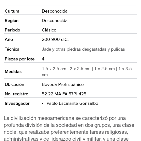
<
Cultura
Desconocida
Región
Desconocida
Período
Clásico
Año
200-900 d.C.
Técnica
Jade y otras piedras desgastadas y pulidas
Piezas por lote
4
1.5 x 2.5 cm | 2 x 2.5 cm | 1 x 2.5 cm | 1 x 3.5
Medidas
cm
Ubicación
Bóveda Prehispánico
No. registro
52 22 MA FA 57PJ 425
Investigador
Pablo Escalante Gonzalbo
La civilización mesoamericana se caracterizó por una
profunda división de la sociedad en dos grupos, una clase
noble, que realizaba preferentemente tareas religiosas,
administrativas y de liderazgo civil y militar, y una clase