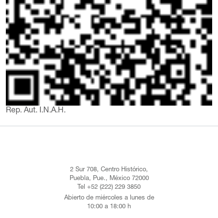
Rep. Aut. I.N.A.H.
2 Sur 708, Centro Histórico,
Puebla, Pue., México 72000
Tel +52 (222) 229 3850
Abierto de miércoles a lunes de
10:00 a 18:00 h