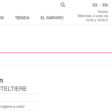
ES
EN
/
Horario
Miércoles a lunes de
OS
TIENDA
EL AMPARO
10:00 a 18:00 h
n
RTELTIERE
mógena a color