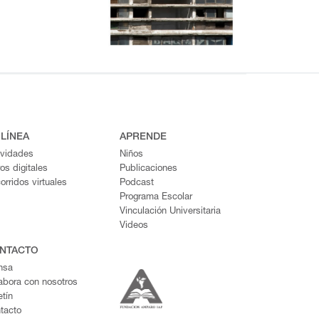
 LÍNEA
APRENDE
ividades
Niños
ros digitales
Publicaciones
orridos virtuales
Podcast
Programa Escolar
Vinculación Universitaria
Videos
NTACTO
nsa
abora con nosotros
etín
tacto