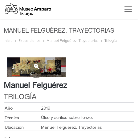
MANUEL FELGUÉREZ. TRAYECTORIAS
Inicio
Exposiciones
Manuel Felguérez. Trayectorias
Trilogía
Manuel Felguérez
TRILOGÍA
Año
2019
Técnica
Óleo y acrílico sobre lienzo.
Ubicación
Manuel Felguérez. Trayectorias